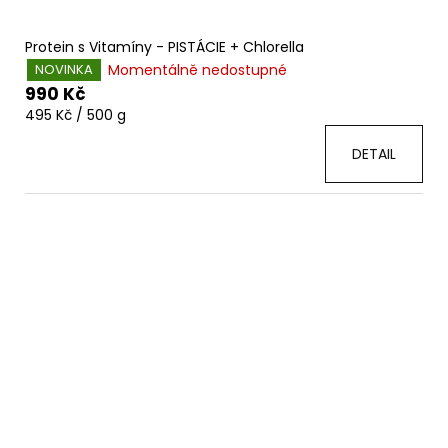
Protein s Vitamíny - PISTÁCIE + Chlorella
Momentálně nedostupné
NOVINKA
990 Kč
Měrná
495 Kč / 500 g
cena:
DETAIL