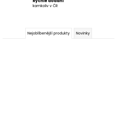
Rychlé dodání
a
kamkoliv v ČR
j
í
t
?
Nejoblíbenější produkty
Novinky
HLEDAT