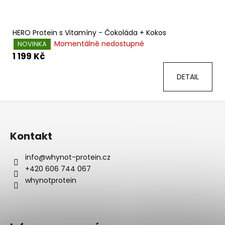
HERO Protein s Vitamíny - Čokoláda + Kokos
Momentálně nedostupné
NOVINKA
1 199 Kč
DETAIL
Z
á
p
Kontakt
a
t
info
@
whynot-protein.cz
+420 606 744 067
í
whynotprotein