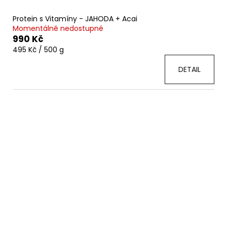
Protein s Vitamíny - JAHODA + Acai
Momentálně nedostupné
990 Kč
Měrná
495 Kč / 500 g
cena:
DETAIL